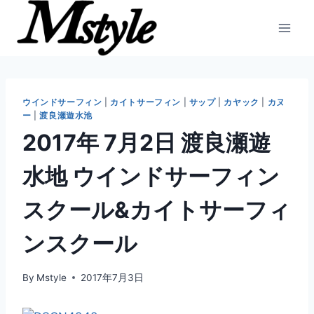
内
容
を
ス
キ
ッ
ウインドサーフィン
|
カイトサーフィン
|
サップ
|
カヤック
|
カヌ
ー
|
渡良瀬遊水池
プ
2017年 7月2日 渡良瀬遊
水地 ウインドサーフィン
スクール&カイトサーフィ
ンスクール
By
Mstyle
2017年7月3日