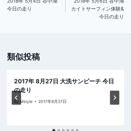
2018年 5月4日 谷中湖
2018年 5月6日 谷中湖
稿
今日の走り
カイトサーフィン体験&
ナ
今日の走り
ビ
ゲ
ー
類似投稿
シ
ョ
2017年 8月27日 大洗サンビーチ 今日
ン
の走り
By
Mstyle
2017年8月27日