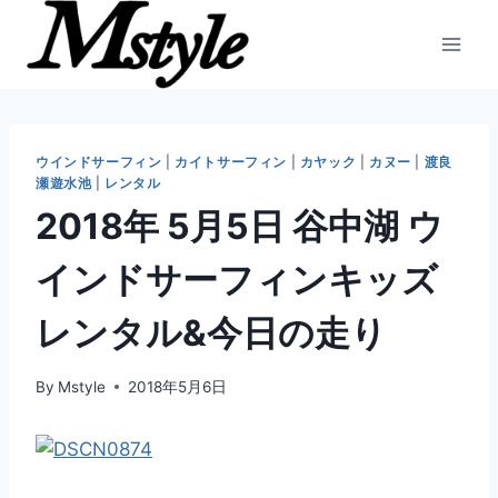
内
容
を
ス
キ
ッ
ウインドサーフィン
|
カイトサーフィン
|
カヤック
|
カヌー
|
渡良
瀬遊水池
|
レンタル
プ
2018年 5月5日 谷中湖 ウ
インドサーフィンキッズ
レンタル&今日の走り
By
Mstyle
2018年5月6日