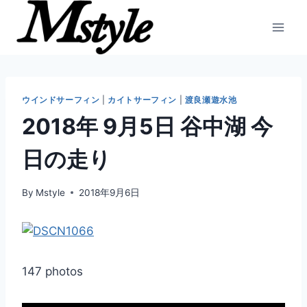
内
容
を
ス
キ
ッ
ウインドサーフィン
|
カイトサーフィン
|
渡良瀬遊水池
プ
2018年 9月5日 谷中湖 今
日の走り
By
Mstyle
2018年9月6日
147 photos