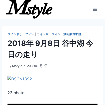
内
容
を
ス
キ
ッ
ウインドサーフィン
|
カイトサーフィン
|
渡良瀬遊水池
プ
2018年 9月8日 谷中湖 今
日の走り
By
Mstyle
2018年9月9日
23 photos