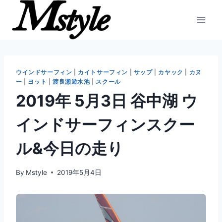
内
容
を
ス
キ
ッ
ウインドサーフィン
|
カイトサーフィン
|
サップ
|
カヤック
|
カヌ
ー
|
ヨット
|
渡良瀬遊水池
|
スクール
プ
2019年 5月3日 谷中湖 ウ
インドサーフィンスクー
ル&今日の走り
By
Mstyle
2019年5月4日