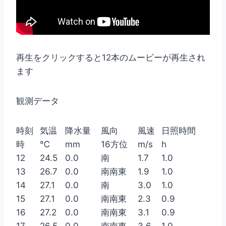
再生をクリックすると12本のムービーが再生され
ます
観測データ
時刻
気温
降水量
風向
風速
日照時間
時
℃
mm
16方位
m/s
h
12
24.5
0.0
南
1.7
1.0
13
26.7
0.0
南南東
1.9
1.0
14
27.1
0.0
南
3.0
1.0
15
27.1
0.0
南南東
2.3
0.9
16
27.2
0.0
南南東
3.1
0.9
17
26.5
0.0
南南東
3.6
1.0