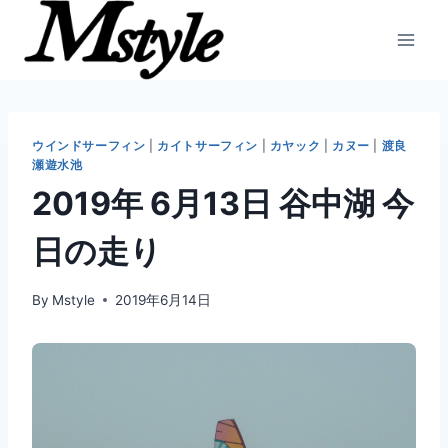
内
容
を
ス
キ
ッ
ウインドサーフィン
|
カイトサーフィン
|
カヤック
|
カヌー
|
渡良
瀬遊水池
プ
2019年 6月13日 谷中湖 今
日の走り
By
Mstyle
2019年6月14日