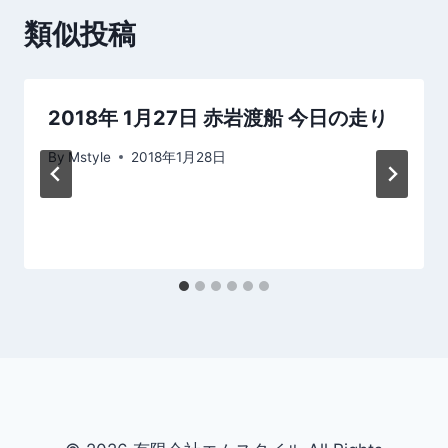
ー
類似投稿
シ
ョ
2018年 1月27日 赤岩渡船 今日の走り
ン
By
Mstyle
2018年1月28日