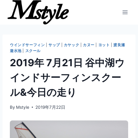
内
容
を
ス
キ
ッ
ウインドサーフィン
|
サップ
|
カヤック
|
カヌー
|
ヨット
|
渡良瀬
遊水池
|
スクール
プ
2019年 7月21日 谷中湖ウ
インドサーフィンスクー
ル&今日の走り
By
Mstyle
2019年7月22日