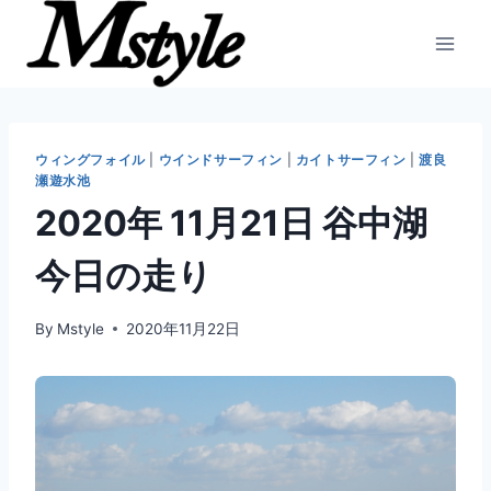
内
容
を
ス
キ
ッ
ウィングフォイル
|
ウインドサーフィン
|
カイトサーフィン
|
渡良
瀬遊水池
プ
2020年 11月21日 谷中湖
今日の走り
By
Mstyle
2020年11月22日