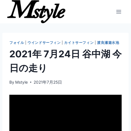
内
容
を
ス
キ
ッ
フォイル
|
ウインドサーフィン
|
カイトサーフィン
|
渡良瀬遊水池
プ
2021年 7月24日 谷中湖 今
日の走り
By
Mstyle
2021年7月25日