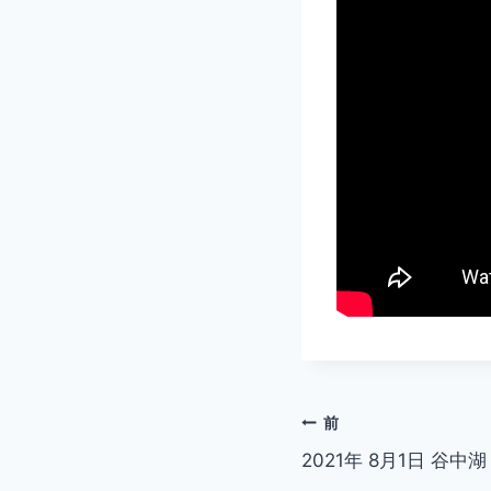
投
前
2021年 8月1日 谷中
稿