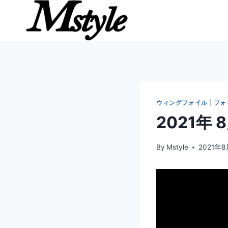
内
容
を
ス
キ
ッ
プ
ウィングフォイル
|
フォ
2021年
By
Mstyle
2021年