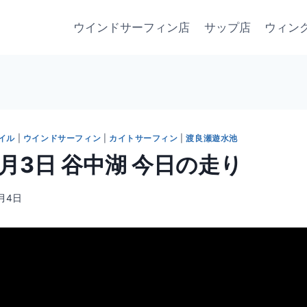
ウインドサーフィン店
サップ店
ウィン
イル
|
ウインドサーフィン
|
カイトサーフィン
|
渡良瀬遊水池
 8月3日 谷中湖 今日の走り
8月4日