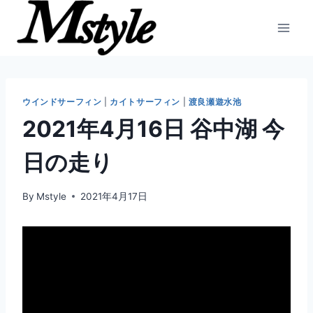
内
容
を
ス
キ
ッ
ウインドサーフィン
|
カイトサーフィン
|
渡良瀬遊水池
プ
2021年4月16日 谷中湖 今
日の走り
By
Mstyle
2021年4月17日