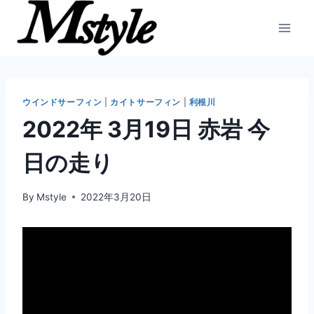
内
容
を
ス
キ
ッ
ウインドサーフィン
|
カイトサーフィン
|
利根川
プ
2022年 3月19日 赤岩 今
日の走り
By
Mstyle
2022年3月20日