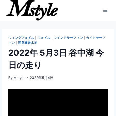
内
容
を
ス
キ
ッ
ウィングフォイル
|
フォイル
|
ウインドサーフィン
|
カイトサーフ
ィン
|
渡良瀬遊水池
プ
2022年 5月3日 谷中湖 今
日の走り
By
Mstyle
2022年5月4日