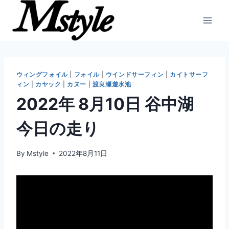
内
容
を
ス
キ
ッ
ウィングフォイル
|
フォイル
|
ウインドサーフィン
|
カイトサーフ
ィン
|
カヤック
|
カヌー
|
渡良瀬遊水池
プ
2022年 8月10日 谷中湖
今日の走り
By
Mstyle
2022年8月11日