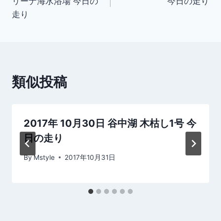
リーナ海水浴場 今日の
今日の走り
ナ
走り
ビ
ゲ
ー
類似投稿
シ
ョ
2017年 10月30日 谷中湖 木枯し1号 今
ン
日の走り
By
Mstyle
2017年10月31日