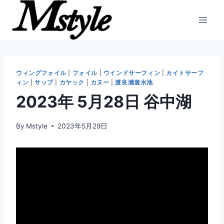
内
容
を
ス
キ
ッ
ウィングフォイル
|
フォイル
|
ウインドサーフィン
|
カイトサーフ
ィン
|
サップ
|
カヤック
|
カヌー
|
渡良瀬遊水池
プ
2023年 5月28日 谷中湖
By
Mstyle
2023年5月29日