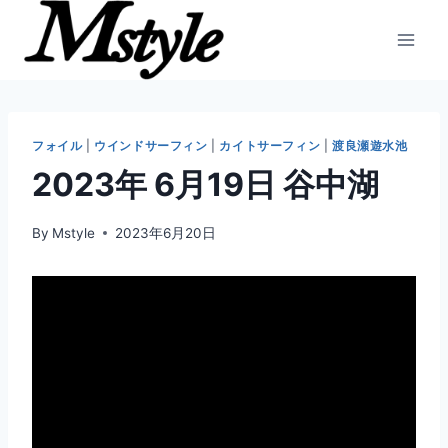
内
容
を
ス
キ
ッ
フォイル
|
ウインドサーフィン
|
カイトサーフィン
|
渡良瀬遊水池
プ
2023年 6月19日 谷中湖
By
Mstyle
2023年6月20日