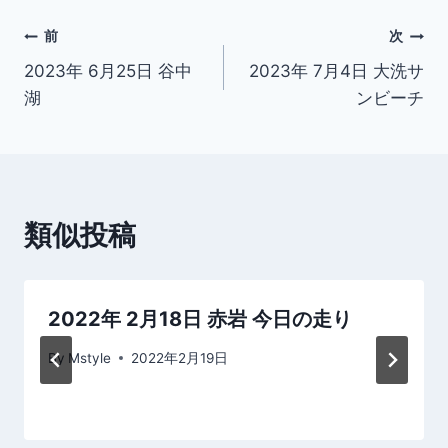
投
前
次
2023年 6月25日 谷中
2023年 7月4日 大洗サ
稿
湖
ンビーチ
ナ
ビ
ゲ
類似投稿
ー
シ
2022年 2月18日 赤岩 今日の走り
ョ
By
Mstyle
2022年2月19日
ン