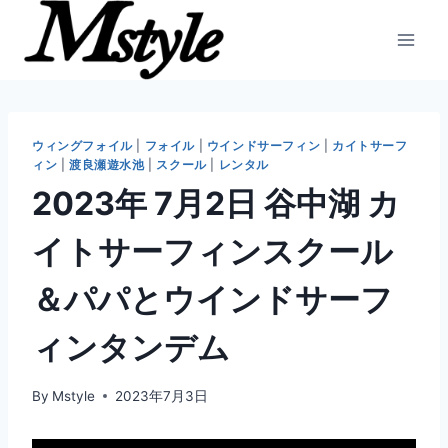
内
容
を
ス
キ
ッ
ウィングフォイル
|
フォイル
|
ウインドサーフィン
|
カイトサーフ
ィン
|
渡良瀬遊水池
|
スクール
|
レンタル
プ
2023年 7月2日 谷中湖 カ
イトサーフィンスクール
＆パパとウインドサーフ
ィンタンデム
By
Mstyle
2023年7月3日