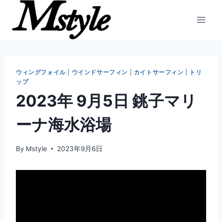
内
容
を
ス
キ
ッ
ウィングフォイル
|
ウインドサーフィン
|
カイトサーフィン
|
トリ
ップ
プ
2023年 9月5日 銚子マリ
ーナ海水浴場
By
Mstyle
2023年9月6日