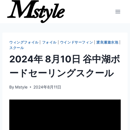
内
容
を
ス
キ
ッ
ウィングフォイル
|
フォイル
|
ウインドサーフィン
|
渡良瀬遊水池
|
スクール
プ
2024年 8月10日 谷中湖ボ
ードセーリングスクール
By
Mstyle
2024年8月11日